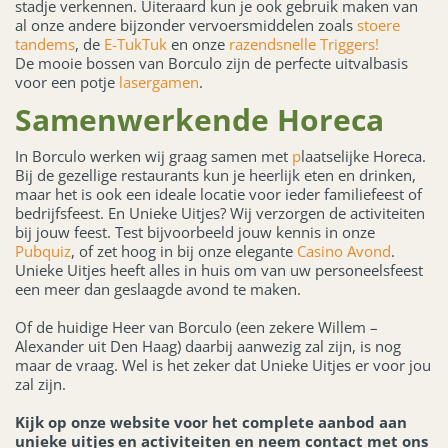
stadje verkennen. Uiteraard kun je ook gebruik maken van
al onze andere bijzonder vervoersmiddelen zoals
stoere
tandems
, de
E-TukTuk
en onze
razendsnelle Triggers!
De mooie bossen van Borculo zijn de perfecte uitvalbasis
voor een potje
lasergamen
.
Samenwerkende Horeca
In Borculo werken wij graag samen met
p
laatselijke Horeca.
Bij de gezellige restaurants kun je heerlijk eten en drinken,
maar het is ook een ideale locatie voor ieder familiefeest of
bedrijfsfeest. En Unieke Uitjes? Wij verzorgen de activiteiten
bij jouw feest. Test bijvoorbeeld jouw kennis in onze
Pubquiz
, of zet hoog in bij onze elegante
Casino Avond
.
Unieke Uitjes heeft alles in huis om van uw personeelsfeest
een meer dan geslaagde avond te maken.
Of de huidige Heer van Borculo (een zekere Willem –
Alexander uit Den Haag) daarbij aanwezig zal zijn, is nog
maar de vraag. Wel is het zeker dat Unieke Uitjes er voor jou
zal zijn.
Kijk op onze website voor het complete aanbod aan
unieke uitjes en activiteiten en neem contact met ons