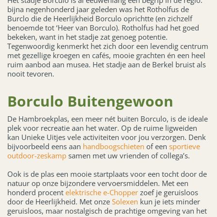
Het stadje Borculo is al eeuwenlang een begrip in de regio:
bijna negenhonderd jaar geleden was het Rotholfus de
Burclo die de Heerlijkheid Borculo oprichtte (en zichzelf
benoemde tot ‘Heer van Borculo). Rotholfus had het goed
bekeken, want in het stadje zat genoeg potentie.
Tegenwoordig kenmerkt het zich door een levendig centrum
met gezellige kroegen en cafés, mooie grachten én een heel
ruim aanbod aan musea. Het stadje aan de Berkel bruist als
nooit tevoren.
Borculo Buitengewoon
De Hambroekplas, een meer nét buiten Borculo, is de ideale
plek voor recreatie aan het water. Op de ruime ligweiden
kan Unieke Uitjes vele activiteiten voor jou verzorgen. Denk
bijvoorbeeld eens aan
handboogschieten
of een
sportieve
outdoor-zeskamp
samen met uw vrienden of collega’s.
Ook is de plas een mooie startplaats voor een tocht door de
natuur op onze bijzondere vervoersmiddelen. Met een
honderd procent
elektrische e-Chopper
zoef je geruisloos
door de Heerlijkheid. Met onze
Solexen
kun je iets minder
geruisloos, maar nostalgisch de prachtige omgeving van het