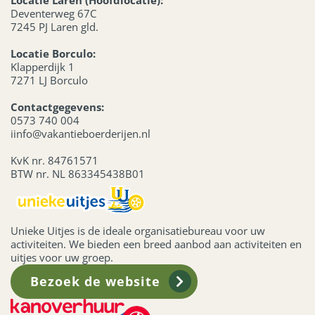
Locatie Laren (Hoofdlocatie):
Deventerweg 67C
7245 PJ Laren gld.
Locatie Borculo:
Klapperdijk 1
7271 LJ Borculo
Contactgegevens:
0573 740 004
iinfo@vakantieboerderijen.nl
KvK nr. 84761571
BTW nr. NL 863345438B01
Unieke Uitjes is de ideale organisatiebureau voor uw
activiteiten. We bieden een breed aanbod aan activiteiten en
uitjes voor uw groep.
Bezoek de website