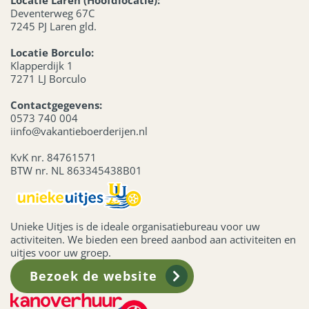
Locatie Laren (Hoofdlocatie):
Deventerweg 67C
7245 PJ Laren gld.
Locatie Borculo:
Klapperdijk 1
7271 LJ Borculo
Contactgegevens:
0573 740 004
iinfo@vakantieboerderijen.nl
KvK nr. 84761571
BTW nr. NL 863345438B01
Unieke Uitjes is de ideale organisatiebureau voor uw
activiteiten. We bieden een breed aanbod aan activiteiten en
uitjes voor uw groep.
Bezoek de website