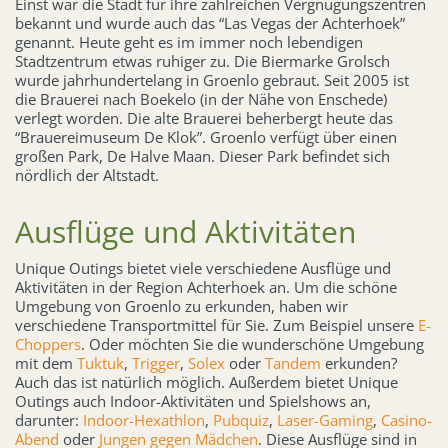
Einst war die Stadt für ihre zahlreichen Vergnügungszentren
bekannt und wurde auch das “Las Vegas der Achterhoek”
genannt. Heute geht es im immer noch lebendigen
Stadtzentrum etwas ruhiger zu. Die Biermarke Grolsch
wurde jahrhundertelang in Groenlo gebraut. Seit 2005 ist
die Brauerei nach Boekelo (in der Nähe von Enschede)
verlegt worden. Die alte Brauerei beherbergt heute das
“Brauereimuseum De Klok”. Groenlo verfügt über einen
großen Park, De Halve Maan. Dieser Park befindet sich
nördlich der Altstadt.
Ausflüge und Aktivitäten
Unique Outings bietet viele verschiedene Ausflüge und
Aktivitäten in der Region Achterhoek an. Um die schöne
Umgebung von Groenlo zu erkunden, haben wir
verschiedene Transportmittel für Sie. Zum Beispiel unsere
E-
Choppers
. Oder möchten Sie die wunderschöne Umgebung
mit dem
Tuktuk
,
Trigger
,
Solex
oder
Tandem
erkunden?
Auch das ist natürlich möglich. Außerdem bietet Unique
Outings auch Indoor-Aktivitäten und Spielshows an,
darunter:
Indoor-Hexathlon
,
Pubquiz
,
Laser-Gaming
,
Casino-
Abend
oder
Jungen gegen Mädchen
. Diese Ausflüge sind in