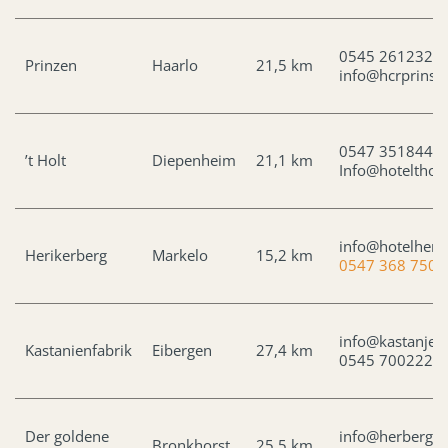
0545 261232
Prinzen
Haarlo
21,5 km
info@hcrprinse
0547 351844
’t Holt
Diepenheim
21,1 km
Info@hoteltholt
info@hotelherik
Herikerberg
Markelo
15,2 km
0547 368 750
info@kastanjefa
Kastanienfabrik
Eibergen
27,4 km
0545 700222
Der goldene
info@herbergd
Bronkhorst
25,5 km