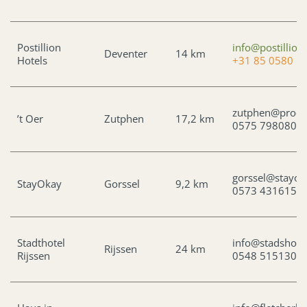
Postillion
info@postillion
Deventer
14 km
Hotels
+31 85 0580 1
zutphen@proefl
’t Oer
Zutphen
17,2 km
0575 798080
gorssel@stayok
StayOkay
Gorssel
9,2 km
0573 431615
Stadthotel
info@stadshotel
Rijssen
24 km
Rijssen
0548 515130