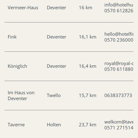
info@hotelhuis
Vermeer-Haus
Deventer
16 km
0570 612826
hello@hotelfinc
Fink
Deventer
16,1 km
0570 236000
royal@royal-dev
Königlich
Deventer
16,4 km
0570 611880
Im Haus von
Twello
15,7 km
0638373773
Deventer
welkom@taverne
Taverne
Holten
23,7 km
0571 271514