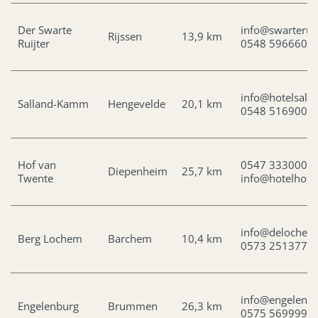
Der Swarte
info@swarteruij
Rijssen
13,9 km
Ruijter
0548 596660
info@hotelsalla
Salland-Kamm
Hengevelde
20,1 km
0548 516900
Hof van
0547 333000
Diepenheim
25,7 km
Twente
info@hotelhofv
info@delochems
Berg Lochem
Barchem
10,4 km
0573 251377
info@engelenb
Engelenburg
Brummen
26,3 km
0575 569999