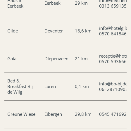
Haus in
info@fletcherho
Eerbeek
29 km
Eerbeek
0313 659135
info@hotelgilde
Gilde
Deventer
16,6 km
0570 641846
receptie@hotelg
Gaia
Diepenveen
21 km
0570 593666
Bed &
info@bb-bijdewi
Breakfast Bij
Laren
0,1 km
06- 28710902
de Wilg
Greune Wiese
Eibergen
29,8 km
0545 471692