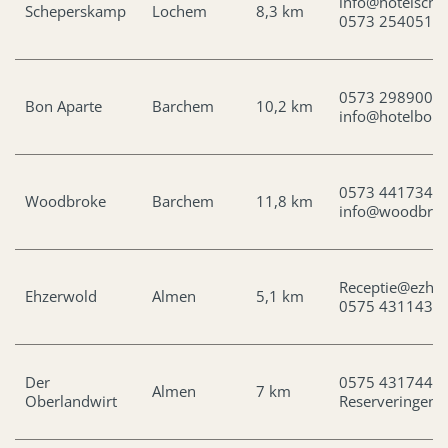
info@hotelsche
Scheperskamp
Lochem
8,3 km
0573 254051
0573 298900
Bon Aparte
Barchem
10,2 km
info@hotelbona
0573 441734
Woodbroke
Barchem
11,8 km
info@woodbroo
Receptie@ezher
Ehzerwold
Almen
5,1 km
0575 431143
Der
0575 431744
Almen
7 km
Oberlandwirt
Reserveringen@