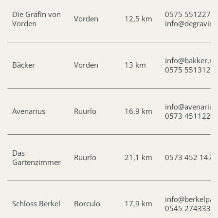
Die Gräfin von
0575 551227
Vorden
12,5 km
Vorden
info@degravinv
info@bakker.nl
Bäcker
Vorden
13 km
0575 551312
info@avenarius
Avenarius
Ruurlo
16,9 km
0573 451122
Das
Ruurlo
21,1 km
0573 452 147
Gartenzimmer
info@berkelpala
Schloss Berkel
Borculo
17,9 km
0545 274333