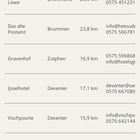
Löwe
0575 451231
Das alte
info@hetoudepo
Brummen
23,8 km
Postamt
0575 566781
0575 596868
Gravenhof
Zutphen
16,9 km
info@hotelsgra
deventer@sand
Ijsselhotel
Deventer
17,1 km
0570 667080
info@vischpoort
Vischpoorte
Deventer
15,9 km
0570 642144