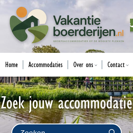
Home
Accommodaties
Over ons
Contact
Zoek jouw accommodatie