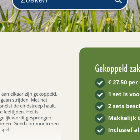
Gekoppeld za
€ 27.50
per 
1 set is vo
 aan elkaar zijn gekoppeld.
gaan strijden. Met het
2 sets bes
nelst de eindstreep haalt,
e leeftijden. Het is
Makkelijk 
gelijk wordt gesprongen.
te komen. Goed communiceren
Inclusief a
mspel!