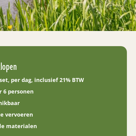
klopen
set, per dag, inclusief 21% BTW
or 6 personen
chikbaar
te vervoeren
lle materialen