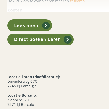
Ook leuk om te combineren met een
zeskamp!
Kosten
€ 27.50
per set, per dag, inclusief 21% BTW
1 set is voor 6 personen
Lees meer
2 sets beschikbaar
Bijzonderheden:
Direct boeken Laren
Makkelijk te vervoeren
Geschikt voor alle leeftijden
Inclusief alle materialen
Locatie Laren (Hoofdlocatie):
Deventerweg 67C
7245 PJ Laren gld.
Locatie Borculo:
Klapperdijk 1
7271 LJ Borculo