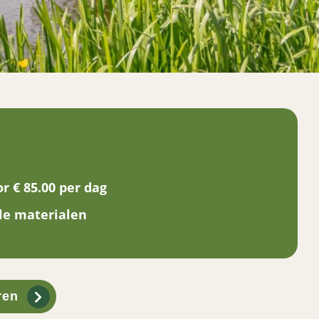
or
€ 85.00
per dag
lle materialen
ren