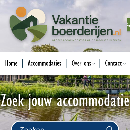
Home
Accommodaties
Over ons
Contact
Zoek jouw accommodatie