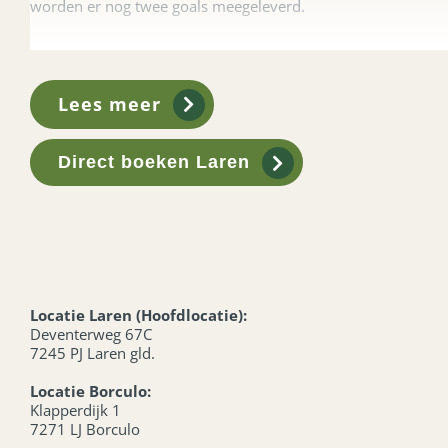
worden er nog twee goals meegeleverd.
Prijs rokkenvoetbal huren:
Lees meer
Rokkenvoetbal is al te huur vanaf
€ 85.00
per dag.
Meerdere dagen huren? Ook dit kan geregeld worden in goed
Direct boeken Laren
Bijzonderheden
Inclusief alle materialen
Makkelijk te vervoeren
Locatie Laren (Hoofdlocatie):
Deventerweg 67C
7245 PJ Laren gld.
Locatie Borculo:
Klapperdijk 1
7271 LJ Borculo